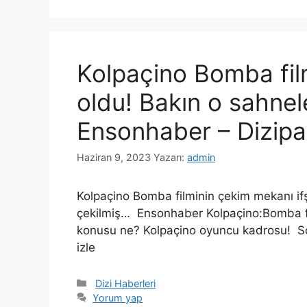
Kolpaçino Bomba fil
oldu! Bakın o sahnel
Ensonhaber – Dizipal
Haziran 9, 2023
Yazarı:
admin
Kolpaçino Bomba filminin çekim mekanı if
çekilmiş… Ensonhaber Kolpaçino:Bomba fil
konusu ne? Kolpaçino oyuncu kadrosu! Son 
izle
Kategoriler
Dizi Haberleri
Yorum yap