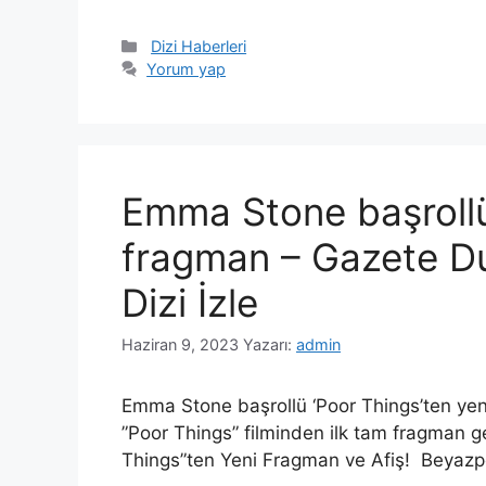
Kategoriler
Dizi Haberleri
Yorum yap
Emma Stone başrollü
fragman – Gazete Du
Dizi İzle
Haziran 9, 2023
Yazarı:
admin
Emma Stone başrollü ‘Poor Things’ten ye
”Poor Things” filminden ilk tam fragman
Things”ten Yeni Fragman ve Afiş! Beyazperd