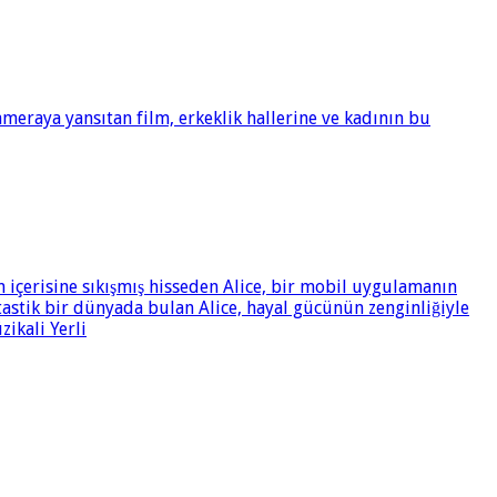
meraya yansıtan film, erkeklik hallerine ve kadının bu
n içerisine sıkışmış hisseden Alice, bir mobil uygulamanın
tastik bir dünyada bulan Alice, hayal gücünün zenginliğiyle
zikali Yerli