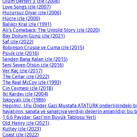
Ölüm Defteri 3 izle (2008)
Love Songs izle (2007)
Huzursuz Diyar izle (2006)
Hücre izle (2000)
Balıkçı Kral izle (1991)
Ali’s Comeback: The Untold Story izle (2020)
Bay Doğum Günü izle (2021)
Saf izle (2022)
Robinson Crusoe ve Cuma izle (2015)
Psişik izle (2016)
Senden Bana Kalan izle (2015)
Seni Seven Ölsün izle (2016)
Ver Kaç izle (2017)
The Cellar izle (2022)
The Real McCoy izle (1993)
Cin Çeşmesi izle (2018)
İki Kardeş izle (2004)
İskoçyalı izle (1986)
Hepimiz, Ulu Önder Gazi Mustafa ATATÜRK önderliğindeki büy
hayatının, sanata ve sanatçıya verdiği değerin anlatıldığı bu
1 6.6 Payidar: Gazi'nin Büyük Tablosu Yerli
Old Henry izle (2021)
Kuttey izle (2023)
Coast izle (2022)