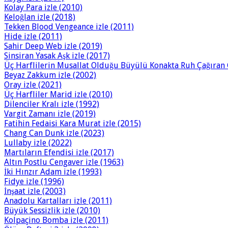
Kolay Para izle (2010)
Keloğlan izle (2018)
Tekken Blood Vengeance izle (2011)
Hide izle (2011)
Sahir Deep Web izle (2019)
Sinsiran Yasak Aşk izle (2017)
Üç Harflilerin Musallat Olduğu Büyülü Konakta Ruh Çağıran G
Beyaz Zakkum izle (2002)
Oray izle (2021)
Üç Harfliler Marid izle (2010)
Dilenciler Kralı izle (1992)
Vargit Zamanı izle (2019)
Fatihin Fedaisi Kara Murat izle (2015)
Chang Can Dunk izle (2023)
Lullaby izle (2022)
Martıların Efendisi izle (2017)
Altın Postlu Cengaver izle (1963)
İki Hınzır Adam izle (1993)
Fidye izle (1996)
İnşaat izle (2003)
Anadolu Kartalları izle (2011)
Büyük Sessizlik izle (2010)
Kolpaçino Bomba izle (2011)