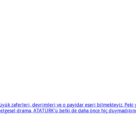
ük zaferleri, devrimleri ve o payidar eseri bilmekteyiz. Pek
 belgesel drama, ATATÜRK'ü belki de daha önce hiç duymadığınız