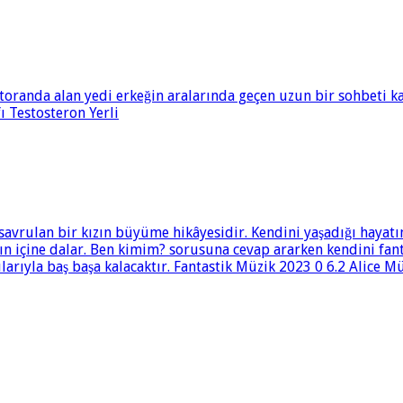
toranda alan yedi erkeğin aralarında geçen uzun bir sohbeti ka
 Testosteron Yerli
savrulan bir kızın büyüme hikâyesidir. Kendini yaşadığı hayatı
nın içine dalar. Ben kimim? sorusuna cevap ararken kendini fan
larıyla baş başa kalacaktır. Fantastik Müzik 2023 0 6.2 Alice Mü