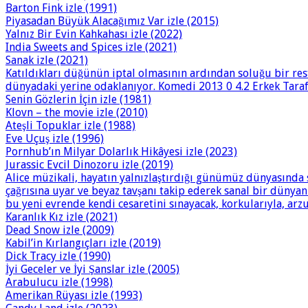
Barton Fink izle (1991)
Piyasadan Büyük Alacağımız Var izle (2015)
Yalnız Bir Evin Kahkahası izle (2022)
India Sweets and Spices izle (2021)
Sanak izle (2021)
Katıldıkları düğünün iptal olmasının ardından soluğu bir res
dünyadaki yerine odaklanıyor. Komedi 2013 0 4.2 Erkek Tarafı
Senin Gözlerin İçin izle (1981)
Klovn – the movie izle (2010)
Ateşli Topuklar izle (1988)
Eve Uçuş izle (1996)
Pornhub’ın Milyar Dolarlık Hikâyesi izle (2023)
Jurassic Evcil Dinozoru izle (2019)
Alice müzikali, hayatın yalnızlaştırdığı günümüz dünyasında 
çağrısına uyar ve beyaz tavşanı takip ederek sanal bir dünya
bu yeni evrende kendi cesaretini sınayacak, korkularıyla, arzu
Karanlık Kız izle (2021)
Dead Snow izle (2009)
Kabil’in Kırlangıçları izle (2019)
Dick Tracy izle (1990)
İyi Geceler ve İyi Şanslar izle (2005)
Arabulucu izle (1998)
Amerikan Rüyası izle (1993)