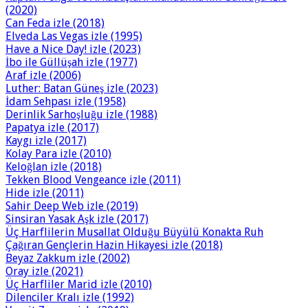
(2020)
Can Feda izle (2018)
Elveda Las Vegas izle (1995)
Have a Nice Day! izle (2023)
İbo ile Güllüşah izle (1977)
Araf izle (2006)
Luther: Batan Güneş izle (2023)
İdam Sehpası izle (1958)
Derinlik Sarhoşluğu izle (1988)
Papatya izle (2017)
Kaygı izle (2017)
Kolay Para izle (2010)
Keloğlan izle (2018)
Tekken Blood Vengeance izle (2011)
Hide izle (2011)
Sahir Deep Web izle (2019)
Sinsiran Yasak Aşk izle (2017)
Üç Harflilerin Musallat Olduğu Büyülü Konakta Ruh
Çağıran Gençlerin Hazin Hikayesi izle (2018)
Beyaz Zakkum izle (2002)
Oray izle (2021)
Üç Harfliler Marid izle (2010)
Dilenciler Kralı izle (1992)