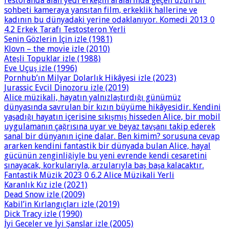
restoranda alan yedi erkeğin aralarında geçen uzun bir
sohbeti kameraya yansıtan film, erkeklik hallerine ve
kadının bu dünyadaki yerine odaklanıyor. Komedi 2013 0
4.2 Erkek Tarafı Testosteron Yerli
Senin Gözlerin İçin izle (1981)
Klovn – the movie izle (2010)
Ateşli Topuklar izle (1988)
Eve Uçuş izle (1996)
Pornhub’ın Milyar Dolarlık Hikâyesi izle (2023)
Jurassic Evcil Dinozoru izle (2019)
Alice müzikali, hayatın yalnızlaştırdığı günümüz
dünyasında savrulan bir kızın büyüme hikâyesidir. Kendini
yaşadığı hayatın içerisine sıkışmış hisseden Alice, bir mobil
uygulamanın çağrısına uyar ve beyaz tavşanı takip ederek
sanal bir dünyanın içine dalar. Ben kimim? sorusuna cevap
ararken kendini fantastik bir dünyada bulan Alice, hayal
gücünün zenginliğiyle bu yeni evrende kendi cesaretini
sınayacak, korkularıyla, arzularıyla baş başa kalacaktır.
Fantastik Müzik 2023 0 6.2 Alice Müzikali Yerli
Karanlık Kız izle (2021)
Dead Snow izle (2009)
Kabil’in Kırlangıçları izle (2019)
Dick Tracy izle (1990)
İyi Geceler ve İyi Şanslar izle (2005)