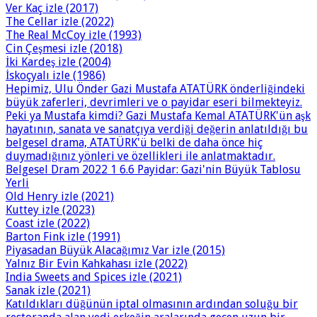
Ver Kaç izle (2017)
The Cellar izle (2022)
The Real McCoy izle (1993)
Cin Çeşmesi izle (2018)
İki Kardeş izle (2004)
İskoçyalı izle (1986)
Hepimiz, Ulu Önder Gazi Mustafa ATATÜRK önderliğindeki
büyük zaferleri, devrimleri ve o payidar eseri bilmekteyiz.
Peki ya Mustafa kimdi? Gazi Mustafa Kemal ATATÜRK'ün aşk
hayatının, sanata ve sanatçıya verdiği değerin anlatıldığı bu
belgesel drama, ATATÜRK'ü belki de daha önce hiç
duymadığınız yönleri ve özellikleri ile anlatmaktadır.
Belgesel Dram 2022 1 6.6 Payidar: Gazi'nin Büyük Tablosu
Yerli
Old Henry izle (2021)
Kuttey izle (2023)
Coast izle (2022)
Barton Fink izle (1991)
Piyasadan Büyük Alacağımız Var izle (2015)
Yalnız Bir Evin Kahkahası izle (2022)
India Sweets and Spices izle (2021)
Sanak izle (2021)
Katıldıkları düğünün iptal olmasının ardından soluğu bir