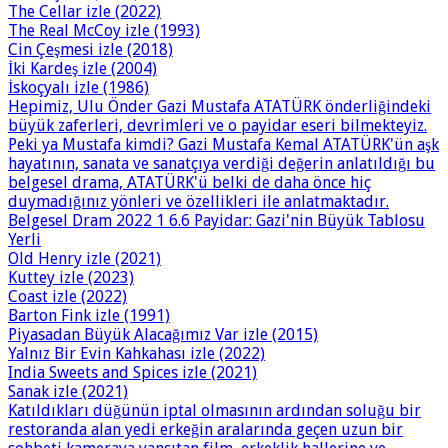
The Cellar izle (2022)
The Real McCoy izle (1993)
Cin Çeşmesi izle (2018)
İki Kardeş izle (2004)
İskoçyalı izle (1986)
Hepimiz, Ulu Önder Gazi Mustafa ATATÜRK önderliğindeki
büyük zaferleri, devrimleri ve o payidar eseri bilmekteyiz.
Peki ya Mustafa kimdi? Gazi Mustafa Kemal ATATÜRK'ün aşk
hayatının, sanata ve sanatçıya verdiği değerin anlatıldığı bu
belgesel drama, ATATÜRK'ü belki de daha önce hiç
duymadığınız yönleri ve özellikleri ile anlatmaktadır.
Belgesel Dram 2022 1 6.6 Payidar: Gazi'nin Büyük Tablosu
Yerli
Old Henry izle (2021)
Kuttey izle (2023)
Coast izle (2022)
Barton Fink izle (1991)
Piyasadan Büyük Alacağımız Var izle (2015)
Yalnız Bir Evin Kahkahası izle (2022)
India Sweets and Spices izle (2021)
Sanak izle (2021)
Katıldıkları düğünün iptal olmasının ardından soluğu bir
restoranda alan yedi erkeğin aralarında geçen uzun bir