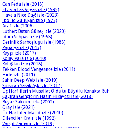
Can Feda izle (2018)
Elveda Las Vegas izle (1995)
Have a Nice Day! izle (2023)
İbo ile Güllüşah izle (1977)
Araf izle (2006)
Luther: Batan Güneş izle (2023)
İdam Sehpası izle (1958)
Derinlik Sarhoşluğu izle (1988)
Papatya izle (2017)
Kaygı izle (2017)
Kolay Para izle (2010)
Keloğlan izle (2018)
Tekken Blood Vengeance izle (2011)
Hide izle (2011)
Sahir Deep Web izle (2019)
Sinsiran Yasak Aşk izle (2017)
Üç Harflilerin Musallat Olduğu Büyülü Konakta Ruh
Çağıran Gençlerin Hazin Hikayesi izle (2018)
Beyaz Zakkum izle (2002)
Oray izle (2021)
Üç Harfliler Marid izle (2010)
Dilenciler Kralı izle (1992)
Vargit Zamanı izle (2019)