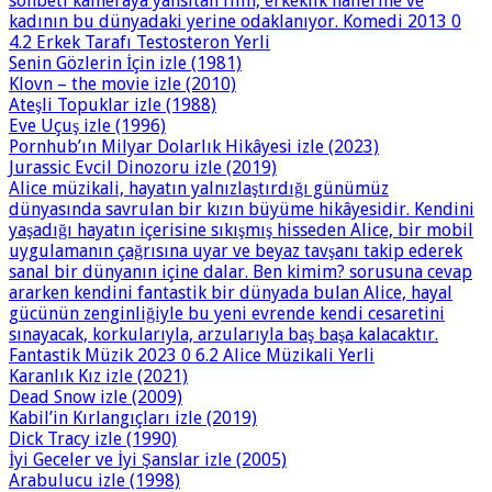
sohbeti kameraya yansıtan film, erkeklik hallerine ve
kadının bu dünyadaki yerine odaklanıyor. Komedi 2013 0
4.2 Erkek Tarafı Testosteron Yerli
Senin Gözlerin İçin izle (1981)
Klovn – the movie izle (2010)
Ateşli Topuklar izle (1988)
Eve Uçuş izle (1996)
Pornhub’ın Milyar Dolarlık Hikâyesi izle (2023)
Jurassic Evcil Dinozoru izle (2019)
Alice müzikali, hayatın yalnızlaştırdığı günümüz
dünyasında savrulan bir kızın büyüme hikâyesidir. Kendini
yaşadığı hayatın içerisine sıkışmış hisseden Alice, bir mobil
uygulamanın çağrısına uyar ve beyaz tavşanı takip ederek
sanal bir dünyanın içine dalar. Ben kimim? sorusuna cevap
ararken kendini fantastik bir dünyada bulan Alice, hayal
gücünün zenginliğiyle bu yeni evrende kendi cesaretini
sınayacak, korkularıyla, arzularıyla baş başa kalacaktır.
Fantastik Müzik 2023 0 6.2 Alice Müzikali Yerli
Karanlık Kız izle (2021)
Dead Snow izle (2009)
Kabil’in Kırlangıçları izle (2019)
Dick Tracy izle (1990)
İyi Geceler ve İyi Şanslar izle (2005)
Arabulucu izle (1998)