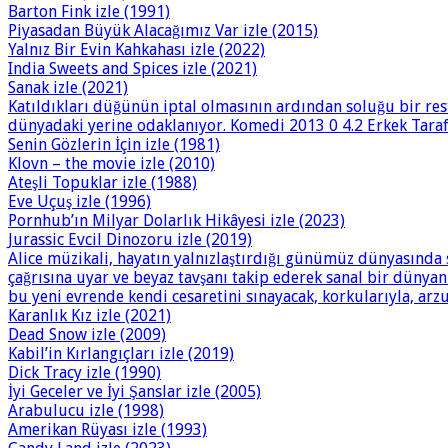
Barton Fink izle (1991)
Piyasadan Büyük Alacağımız Var izle (2015)
Yalnız Bir Evin Kahkahası izle (2022)
India Sweets and Spices izle (2021)
Sanak izle (2021)
Katıldıkları düğünün iptal olmasının ardından soluğu bir res
dünyadaki yerine odaklanıyor. Komedi 2013 0 4.2 Erkek Tarafı
Senin Gözlerin İçin izle (1981)
Klovn – the movie izle (2010)
Ateşli Topuklar izle (1988)
Eve Uçuş izle (1996)
Pornhub’ın Milyar Dolarlık Hikâyesi izle (2023)
Jurassic Evcil Dinozoru izle (2019)
Alice müzikali, hayatın yalnızlaştırdığı günümüz dünyasında 
çağrısına uyar ve beyaz tavşanı takip ederek sanal bir dünya
bu yeni evrende kendi cesaretini sınayacak, korkularıyla, arzu
Karanlık Kız izle (2021)
Dead Snow izle (2009)
Kabil’in Kırlangıçları izle (2019)
Dick Tracy izle (1990)
İyi Geceler ve İyi Şanslar izle (2005)
Arabulucu izle (1998)
Amerikan Rüyası izle (1993)