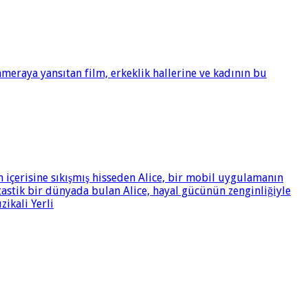
meraya yansıtan film, erkeklik hallerine ve kadının bu
n içerisine sıkışmış hisseden Alice, bir mobil uygulamanın
tastik bir dünyada bulan Alice, hayal gücünün zenginliğiyle
zikali Yerli