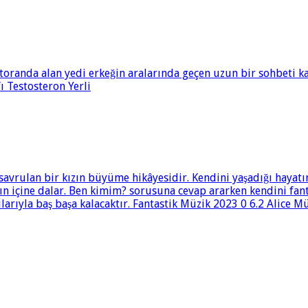
toranda alan yedi erkeğin aralarında geçen uzun bir sohbeti ka
 Testosteron Yerli
savrulan bir kızın büyüme hikâyesidir. Kendini yaşadığı hayatı
nın içine dalar. Ben kimim? sorusuna cevap ararken kendini fan
larıyla baş başa kalacaktır. Fantastik Müzik 2023 0 6.2 Alice Mü