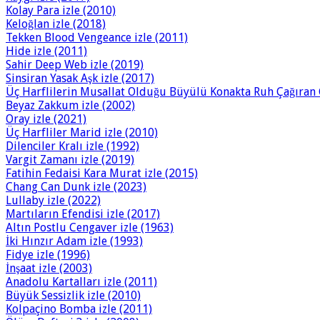
Kolay Para izle (2010)
Keloğlan izle (2018)
Tekken Blood Vengeance izle (2011)
Hide izle (2011)
Sahir Deep Web izle (2019)
Sinsiran Yasak Aşk izle (2017)
Üç Harflilerin Musallat Olduğu Büyülü Konakta Ruh Çağıran G
Beyaz Zakkum izle (2002)
Oray izle (2021)
Üç Harfliler Marid izle (2010)
Dilenciler Kralı izle (1992)
Vargit Zamanı izle (2019)
Fatihin Fedaisi Kara Murat izle (2015)
Chang Can Dunk izle (2023)
Lullaby izle (2022)
Martıların Efendisi izle (2017)
Altın Postlu Cengaver izle (1963)
İki Hınzır Adam izle (1993)
Fidye izle (1996)
İnşaat izle (2003)
Anadolu Kartalları izle (2011)
Büyük Sessizlik izle (2010)
Kolpaçino Bomba izle (2011)