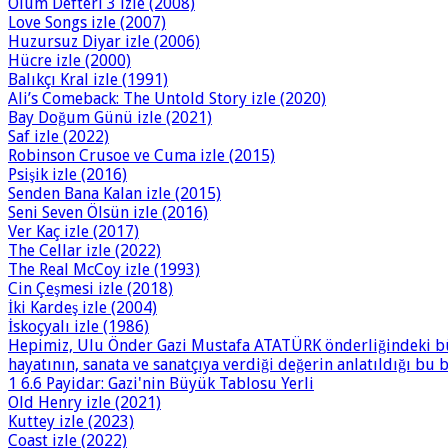
Ölüm Defteri 3 izle (2008)
Love Songs izle (2007)
Huzursuz Diyar izle (2006)
Hücre izle (2000)
Balıkçı Kral izle (1991)
Ali’s Comeback: The Untold Story izle (2020)
Bay Doğum Günü izle (2021)
Saf izle (2022)
Robinson Crusoe ve Cuma izle (2015)
Psişik izle (2016)
Senden Bana Kalan izle (2015)
Seni Seven Ölsün izle (2016)
Ver Kaç izle (2017)
The Cellar izle (2022)
The Real McCoy izle (1993)
Cin Çeşmesi izle (2018)
İki Kardeş izle (2004)
İskoçyalı izle (1986)
Hepimiz, Ulu Önder Gazi Mustafa ATATÜRK önderliğindeki büy
hayatının, sanata ve sanatçıya verdiği değerin anlatıldığı bu
1 6.6 Payidar: Gazi'nin Büyük Tablosu Yerli
Old Henry izle (2021)
Kuttey izle (2023)
Coast izle (2022)