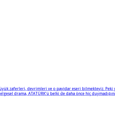
ük zaferleri, devrimleri ve o payidar eseri bilmekteyiz. Pek
 belgesel drama, ATATÜRK'ü belki de daha önce hiç duymadığınız