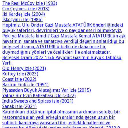
The Real McCoy izle (1993)
Cin Çeşmesi izle (2018)
İki Kardeş izle (2004)
İskoçyalı izle (1986)
Hepimiz, Ulu Önder Gazi Mustafa ATATÜRK önderliğindeki
büyük zaferleri, devrimleri ve o payidar eseri bilmekteyiz.
Peki ya Mustafa kimdi? Gazi Mustafa Kemal ATATÜRK'ün aşk
hayatının, sanata ve sanatçıya verdiği değerin anlatıldığı bu
belgesel drama, ATATÜRK'ü belki de daha önce hiç
duymadığınız yönleri ve özellikleri ile anlatmaktadır.
Belgesel Dram 2022 1 6.6 Payidar: Gazi'nin Büyük Tablosu
Yerli
Old Henry izle (2021)
Kuttey izle (2023)
Coast izle (2022)
Barton Fink izle (1991)
Piyasadan Büyük Alacağımız Var izle (2015)
Yalnız Bir Evin Kahkahası izle (2022)
India Sweets and Spices izle (2021)
Sanak izle (2021)
Katıldıkları düğünün iptal olmasının ardından soluğu bir
restoranda alan yedi erkeğin aralarında geçen uzun bir
sohbeti kameraya yansıtan film, erkeklik hallerine ve