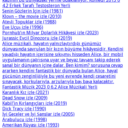
kadının bu dünyadaki yerine odaklanıyor. Komedi 2013 0
4.2 Erkek Tarafı Testosteron Yerli
Senin Gözlerin İçin izle (1981)
Klovn – the movie izle (2010)
Ateşli Topuklar izle (1988)
Eve Uçuş izle (1996)
Pornhub’ın Milyar Dolarlık Hikâyesi izle (2023)
Jurassic Evcil Dinozoru izle (2019)
Alice müzikali, hayatın yalnızlaştırdığı günümüz
dünyasında savrulan bir kızın büyüme hikâyesidir. Kendini
yaşadığı hayatın içerisine sıkışmış hisseden Alice, bir mobil
uygulamanın çağrısına uyar ve beyaz tavşanı takip ederek
sanal bir dünyanın içine dalar. Ben kimim? sorusuna cevap
ararken kendini fantastik bir dünyada bulan Alice, hayal
gücünün zenginliğiyle bu yeni evrende kendi cesaretini
sınayacak, korkularıyla, arzularıyla baş başa kalacaktır.
Fantastik Müzik 2023 0 6.2 Alice Müzikali Yerli
Karanlık Kız izle (2021)
Dead Snow izle (2009)
Kabil’in Kırlangıçları izle (2019)
Dick Tracy izle (1990)
İyi Geceler ve İyi Şanslar izle (2005)
Arabulucu izle (1998)
Amerikan Rüyası izle (1993)