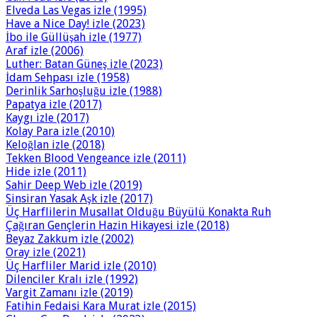
Elveda Las Vegas izle (1995)
Have a Nice Day! izle (2023)
İbo ile Güllüşah izle (1977)
Araf izle (2006)
Luther: Batan Güneş izle (2023)
İdam Sehpası izle (1958)
Derinlik Sarhoşluğu izle (1988)
Papatya izle (2017)
Kaygı izle (2017)
Kolay Para izle (2010)
Keloğlan izle (2018)
Tekken Blood Vengeance izle (2011)
Hide izle (2011)
Sahir Deep Web izle (2019)
Sinsiran Yasak Aşk izle (2017)
Üç Harflilerin Musallat Olduğu Büyülü Konakta Ruh
Çağıran Gençlerin Hazin Hikayesi izle (2018)
Beyaz Zakkum izle (2002)
Oray izle (2021)
Üç Harfliler Marid izle (2010)
Dilenciler Kralı izle (1992)
Vargit Zamanı izle (2019)
Fatihin Fedaisi Kara Murat izle (2015)