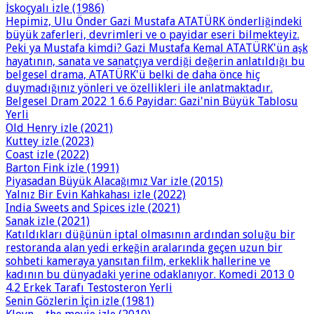
İskoçyalı izle (1986)
Hepimiz, Ulu Önder Gazi Mustafa ATATÜRK önderliğindeki
büyük zaferleri, devrimleri ve o payidar eseri bilmekteyiz.
Peki ya Mustafa kimdi? Gazi Mustafa Kemal ATATÜRK'ün aşk
hayatının, sanata ve sanatçıya verdiği değerin anlatıldığı bu
belgesel drama, ATATÜRK'ü belki de daha önce hiç
duymadığınız yönleri ve özellikleri ile anlatmaktadır.
Belgesel Dram 2022 1 6.6 Payidar: Gazi'nin Büyük Tablosu
Yerli
Old Henry izle (2021)
Kuttey izle (2023)
Coast izle (2022)
Barton Fink izle (1991)
Piyasadan Büyük Alacağımız Var izle (2015)
Yalnız Bir Evin Kahkahası izle (2022)
India Sweets and Spices izle (2021)
Sanak izle (2021)
Katıldıkları düğünün iptal olmasının ardından soluğu bir
restoranda alan yedi erkeğin aralarında geçen uzun bir
sohbeti kameraya yansıtan film, erkeklik hallerine ve
kadının bu dünyadaki yerine odaklanıyor. Komedi 2013 0
4.2 Erkek Tarafı Testosteron Yerli
Senin Gözlerin İçin izle (1981)