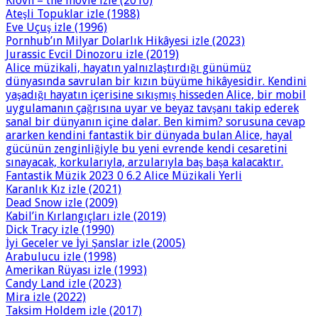
Klovn – the movie izle (2010)
Ateşli Topuklar izle (1988)
Eve Uçuş izle (1996)
Pornhub’ın Milyar Dolarlık Hikâyesi izle (2023)
Jurassic Evcil Dinozoru izle (2019)
Alice müzikali, hayatın yalnızlaştırdığı günümüz
dünyasında savrulan bir kızın büyüme hikâyesidir. Kendini
yaşadığı hayatın içerisine sıkışmış hisseden Alice, bir mobil
uygulamanın çağrısına uyar ve beyaz tavşanı takip ederek
sanal bir dünyanın içine dalar. Ben kimim? sorusuna cevap
ararken kendini fantastik bir dünyada bulan Alice, hayal
gücünün zenginliğiyle bu yeni evrende kendi cesaretini
sınayacak, korkularıyla, arzularıyla baş başa kalacaktır.
Fantastik Müzik 2023 0 6.2 Alice Müzikali Yerli
Karanlık Kız izle (2021)
Dead Snow izle (2009)
Kabil’in Kırlangıçları izle (2019)
Dick Tracy izle (1990)
İyi Geceler ve İyi Şanslar izle (2005)
Arabulucu izle (1998)
Amerikan Rüyası izle (1993)
Candy Land izle (2023)
Mira izle (2022)
Taksim Holdem izle (2017)