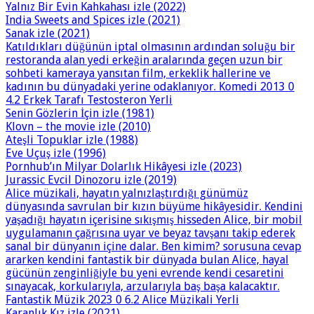
Yalnız Bir Evin Kahkahası izle (2022)
India Sweets and Spices izle (2021)
Sanak izle (2021)
Katıldıkları düğünün iptal olmasının ardından soluğu bir
restoranda alan yedi erkeğin aralarında geçen uzun bir
sohbeti kameraya yansıtan film, erkeklik hallerine ve
kadının bu dünyadaki yerine odaklanıyor. Komedi 2013 0
4.2 Erkek Tarafı Testosteron Yerli
Senin Gözlerin İçin izle (1981)
Klovn – the movie izle (2010)
Ateşli Topuklar izle (1988)
Eve Uçuş izle (1996)
Pornhub’ın Milyar Dolarlık Hikâyesi izle (2023)
Jurassic Evcil Dinozoru izle (2019)
Alice müzikali, hayatın yalnızlaştırdığı günümüz
dünyasında savrulan bir kızın büyüme hikâyesidir. Kendini
yaşadığı hayatın içerisine sıkışmış hisseden Alice, bir mobil
uygulamanın çağrısına uyar ve beyaz tavşanı takip ederek
sanal bir dünyanın içine dalar. Ben kimim? sorusuna cevap
ararken kendini fantastik bir dünyada bulan Alice, hayal
gücünün zenginliğiyle bu yeni evrende kendi cesaretini
sınayacak, korkularıyla, arzularıyla baş başa kalacaktır.
Fantastik Müzik 2023 0 6.2 Alice Müzikali Yerli
Karanlık Kız izle (2021)