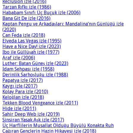
Reclusion izle (2016)
Tarzan Rıfkı izle (1986)
Hababam Sınıfı Üç Buçuk izle (2006)
Bana Git De izle (2016)
Kaptan Pengu ve Arkadaşları: Mandalina’nın Günlüğü izle
(2020)
Can Feda izle (2018)
Elveda Las Vegas izle (1995)
Have a Nice Day! izle (2023)
İbo ile Güllüşah izle (1977)
Araf izle (2006)
Luther: Batan Güneş izle (2023)
İdam Sehpası izle (1958)
Derinlik Sarhoşluğu izle (1988)
Papatya izle (2017)
Kaygı izle (2017)
Kolay Para izle (2010)
Keloğlan izle (2018)
Tekken Blood Vengeance izle (2011)
Hide izle (2011)
Sahir Deep Web izle (2019)
Sinsiran Yasak Aşk izle (2017)
Üç Harflilerin Musallat Olduğu Büyülü Konakta Ruh
Çağıran Gençlerin Hazin Hikayesi izle (2018)