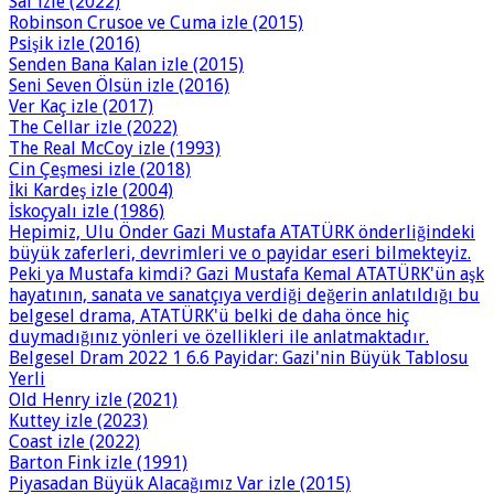
Saf izle (2022)
Robinson Crusoe ve Cuma izle (2015)
Psişik izle (2016)
Senden Bana Kalan izle (2015)
Seni Seven Ölsün izle (2016)
Ver Kaç izle (2017)
The Cellar izle (2022)
The Real McCoy izle (1993)
Cin Çeşmesi izle (2018)
İki Kardeş izle (2004)
İskoçyalı izle (1986)
Hepimiz, Ulu Önder Gazi Mustafa ATATÜRK önderliğindeki
büyük zaferleri, devrimleri ve o payidar eseri bilmekteyiz.
Peki ya Mustafa kimdi? Gazi Mustafa Kemal ATATÜRK'ün aşk
hayatının, sanata ve sanatçıya verdiği değerin anlatıldığı bu
belgesel drama, ATATÜRK'ü belki de daha önce hiç
duymadığınız yönleri ve özellikleri ile anlatmaktadır.
Belgesel Dram 2022 1 6.6 Payidar: Gazi'nin Büyük Tablosu
Yerli
Old Henry izle (2021)
Kuttey izle (2023)
Coast izle (2022)
Barton Fink izle (1991)
Piyasadan Büyük Alacağımız Var izle (2015)