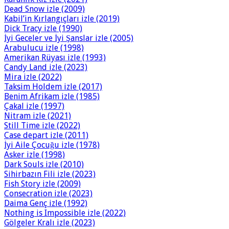
Dead Snow izle (2009)
Kabil’in Kırlangıçları izle (2019)
Dick Tracy izle (1990)
İyi Geceler ve İyi Şanslar izle (2005)
Arabulucu izle (1998)
Amerikan Rüyası izle (1993)
Candy Land izle (2023)
Mira izle (2022)
Taksim Holdem izle (2017)
Benim Afrikam izle (1985)
Çakal izle (1997)
Nitram izle (2021)
Still Time izle (2022)
Case depart izle (2011)
İyi Aile Çocuğu izle (1978)
Asker izle (1998)
Dark Souls izle (2010)
Sihirbazın Fili izle (2023)
Fish Story izle (2009)
Consecration izle (2023)
Daima Genç izle (1992)
Nothing is Impossible izle (2022)
Gölgeler Kralı izle (2023)