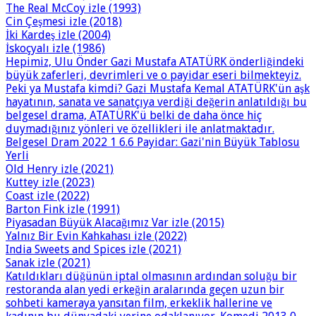
The Real McCoy izle (1993)
Cin Çeşmesi izle (2018)
İki Kardeş izle (2004)
İskoçyalı izle (1986)
Hepimiz, Ulu Önder Gazi Mustafa ATATÜRK önderliğindeki
büyük zaferleri, devrimleri ve o payidar eseri bilmekteyiz.
Peki ya Mustafa kimdi? Gazi Mustafa Kemal ATATÜRK'ün aşk
hayatının, sanata ve sanatçıya verdiği değerin anlatıldığı bu
belgesel drama, ATATÜRK'ü belki de daha önce hiç
duymadığınız yönleri ve özellikleri ile anlatmaktadır.
Belgesel Dram 2022 1 6.6 Payidar: Gazi'nin Büyük Tablosu
Yerli
Old Henry izle (2021)
Kuttey izle (2023)
Coast izle (2022)
Barton Fink izle (1991)
Piyasadan Büyük Alacağımız Var izle (2015)
Yalnız Bir Evin Kahkahası izle (2022)
India Sweets and Spices izle (2021)
Sanak izle (2021)
Katıldıkları düğünün iptal olmasının ardından soluğu bir
restoranda alan yedi erkeğin aralarında geçen uzun bir
sohbeti kameraya yansıtan film, erkeklik hallerine ve