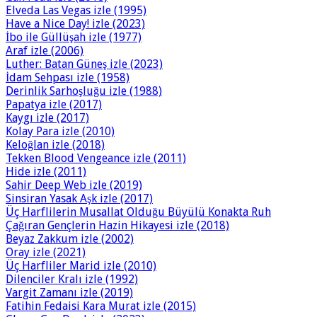
Elveda Las Vegas izle (1995)
Have a Nice Day! izle (2023)
İbo ile Güllüşah izle (1977)
Araf izle (2006)
Luther: Batan Güneş izle (2023)
İdam Sehpası izle (1958)
Derinlik Sarhoşluğu izle (1988)
Papatya izle (2017)
Kaygı izle (2017)
Kolay Para izle (2010)
Keloğlan izle (2018)
Tekken Blood Vengeance izle (2011)
Hide izle (2011)
Sahir Deep Web izle (2019)
Sinsiran Yasak Aşk izle (2017)
Üç Harflilerin Musallat Olduğu Büyülü Konakta Ruh
Çağıran Gençlerin Hazin Hikayesi izle (2018)
Beyaz Zakkum izle (2002)
Oray izle (2021)
Üç Harfliler Marid izle (2010)
Dilenciler Kralı izle (1992)
Vargit Zamanı izle (2019)
Fatihin Fedaisi Kara Murat izle (2015)