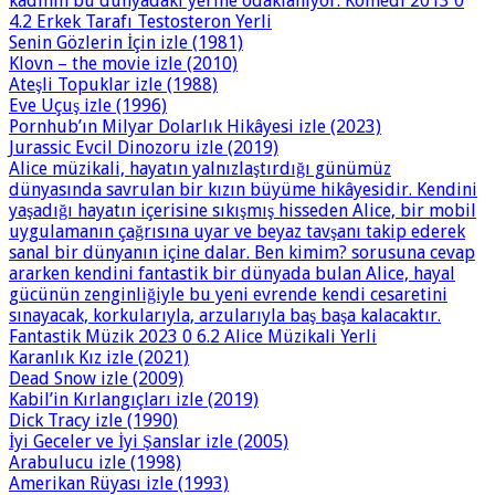
kadının bu dünyadaki yerine odaklanıyor. Komedi 2013 0
4.2 Erkek Tarafı Testosteron Yerli
Senin Gözlerin İçin izle (1981)
Klovn – the movie izle (2010)
Ateşli Topuklar izle (1988)
Eve Uçuş izle (1996)
Pornhub’ın Milyar Dolarlık Hikâyesi izle (2023)
Jurassic Evcil Dinozoru izle (2019)
Alice müzikali, hayatın yalnızlaştırdığı günümüz
dünyasında savrulan bir kızın büyüme hikâyesidir. Kendini
yaşadığı hayatın içerisine sıkışmış hisseden Alice, bir mobil
uygulamanın çağrısına uyar ve beyaz tavşanı takip ederek
sanal bir dünyanın içine dalar. Ben kimim? sorusuna cevap
ararken kendini fantastik bir dünyada bulan Alice, hayal
gücünün zenginliğiyle bu yeni evrende kendi cesaretini
sınayacak, korkularıyla, arzularıyla baş başa kalacaktır.
Fantastik Müzik 2023 0 6.2 Alice Müzikali Yerli
Karanlık Kız izle (2021)
Dead Snow izle (2009)
Kabil’in Kırlangıçları izle (2019)
Dick Tracy izle (1990)
İyi Geceler ve İyi Şanslar izle (2005)
Arabulucu izle (1998)
Amerikan Rüyası izle (1993)