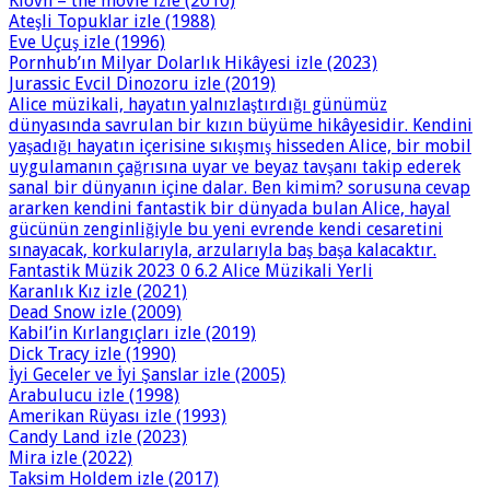
Klovn – the movie izle (2010)
Ateşli Topuklar izle (1988)
Eve Uçuş izle (1996)
Pornhub’ın Milyar Dolarlık Hikâyesi izle (2023)
Jurassic Evcil Dinozoru izle (2019)
Alice müzikali, hayatın yalnızlaştırdığı günümüz
dünyasında savrulan bir kızın büyüme hikâyesidir. Kendini
yaşadığı hayatın içerisine sıkışmış hisseden Alice, bir mobil
uygulamanın çağrısına uyar ve beyaz tavşanı takip ederek
sanal bir dünyanın içine dalar. Ben kimim? sorusuna cevap
ararken kendini fantastik bir dünyada bulan Alice, hayal
gücünün zenginliğiyle bu yeni evrende kendi cesaretini
sınayacak, korkularıyla, arzularıyla baş başa kalacaktır.
Fantastik Müzik 2023 0 6.2 Alice Müzikali Yerli
Karanlık Kız izle (2021)
Dead Snow izle (2009)
Kabil’in Kırlangıçları izle (2019)
Dick Tracy izle (1990)
İyi Geceler ve İyi Şanslar izle (2005)
Arabulucu izle (1998)
Amerikan Rüyası izle (1993)
Candy Land izle (2023)
Mira izle (2022)
Taksim Holdem izle (2017)