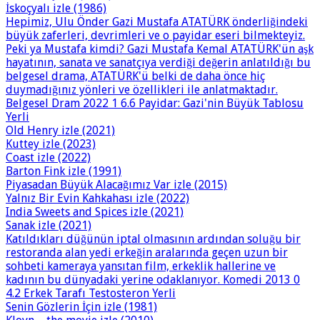
İskoçyalı izle (1986)
Hepimiz, Ulu Önder Gazi Mustafa ATATÜRK önderliğindeki
büyük zaferleri, devrimleri ve o payidar eseri bilmekteyiz.
Peki ya Mustafa kimdi? Gazi Mustafa Kemal ATATÜRK'ün aşk
hayatının, sanata ve sanatçıya verdiği değerin anlatıldığı bu
belgesel drama, ATATÜRK'ü belki de daha önce hiç
duymadığınız yönleri ve özellikleri ile anlatmaktadır.
Belgesel Dram 2022 1 6.6 Payidar: Gazi'nin Büyük Tablosu
Yerli
Old Henry izle (2021)
Kuttey izle (2023)
Coast izle (2022)
Barton Fink izle (1991)
Piyasadan Büyük Alacağımız Var izle (2015)
Yalnız Bir Evin Kahkahası izle (2022)
India Sweets and Spices izle (2021)
Sanak izle (2021)
Katıldıkları düğünün iptal olmasının ardından soluğu bir
restoranda alan yedi erkeğin aralarında geçen uzun bir
sohbeti kameraya yansıtan film, erkeklik hallerine ve
kadının bu dünyadaki yerine odaklanıyor. Komedi 2013 0
4.2 Erkek Tarafı Testosteron Yerli
Senin Gözlerin İçin izle (1981)