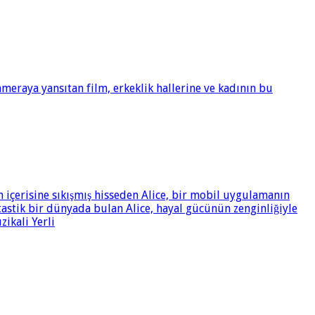
meraya yansıtan film, erkeklik hallerine ve kadının bu
n içerisine sıkışmış hisseden Alice, bir mobil uygulamanın
tastik bir dünyada bulan Alice, hayal gücünün zenginliğiyle
zikali Yerli