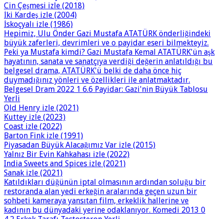
Cin Çeşmesi izle (2018)
İki Kardeş izle (2004)
İskoçyalı izle (1986)
Hepimiz, Ulu Önder Gazi Mustafa ATATÜRK önderliğindeki
büyük zaferleri, devrimleri ve o payidar eseri bilmekteyiz.
Peki ya Mustafa kimdi? Gazi Mustafa Kemal ATATÜRK'ün aşk
hayatının, sanata ve sanatçıya verdiği değerin anlatıldığı bu
belgesel drama, ATATÜRK'ü belki de daha önce hiç
duymadığınız yönleri ve özellikleri ile anlatmaktadır.
Belgesel Dram 2022 1 6.6 Payidar: Gazi'nin Büyük Tablosu
Yerli
Old Henry izle (2021)
Kuttey izle (2023)
Coast izle (2022)
Barton Fink izle (1991)
Piyasadan Büyük Alacağımız Var izle (2015)
Yalnız Bir Evin Kahkahası izle (2022)
India Sweets and Spices izle (2021)
Sanak izle (2021)
Katıldıkları düğünün iptal olmasının ardından soluğu bir
restoranda alan yedi erkeğin aralarında geçen uzun bir
sohbeti kameraya yansıtan film, erkeklik hallerine ve
kadının bu dünyadaki yerine odaklanıyor. Komedi 2013 0