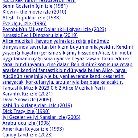
4.2 Erkek Tarafı Testosteron Yerli
Senin Gözlerin İçin izle (1981)
Klovn – the movie izle (2010)
Ateşli Topuklar izle (1988)
Eve Uçuş izle (1996)
Pornhub’ın Milyar Dolarlık Hikâyesi izle (2023)
Jurassic Evcil Dinozoru izle (2019)
Alice müzikali, hayatın yalnızlaştırdığı günümüz
dünyasında savrulan bir kızın büyüme hikâyesidir. Kendini
yaşadığı hayatın içerisine sıkışmış hisseden Alice, bir mobil
uygulamanın çağrısına uyar ve beyaz tavşanı takip ederek
sanal bir dünyanın içine dalar. Ben kimim? sorusuna cevap
ararken kendini fantastik bir dünyada bulan Alice, hayal
gücünün zenginliğiyle bu yeni evrende kendi cesaretini
sınayacak, korkularıyla, arzularıyla baş başa kalacaktır.
Fantastik Müzik 2023 0 6.2 Alice Müzikali Yerli
Karanlık Kız izle (2021)
Dead Snow izle (2009)
Kabil’in Kırlangıçları izle (2019)
Dick Tracy izle (1990)
İyi Geceler ve İyi Şanslar izle (2005)
Arabulucu izle (1998)
Amerikan Rüyası izle (1993)
Candy Land izle (2023)