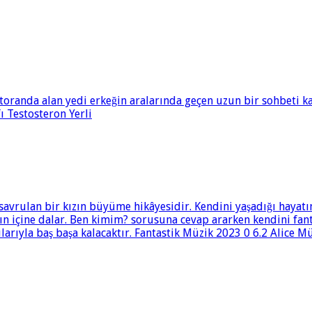
toranda alan yedi erkeğin aralarında geçen uzun bir sohbeti ka
 Testosteron Yerli
savrulan bir kızın büyüme hikâyesidir. Kendini yaşadığı hayatı
nın içine dalar. Ben kimim? sorusuna cevap ararken kendini fan
larıyla baş başa kalacaktır. Fantastik Müzik 2023 0 6.2 Alice Mü