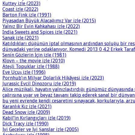
Kuttey izle (2023)
Coast izle (2022)
Barton Fink izle (1991)
Piyasadan Büyük Alacağımız Var izle (2015)
Yalnız Bir Evin Kahkahası izle (2022)
India Sweets and Spices izle (2021)
Sanak izle (2021)
Katıldıkları düğünün iptal olmasının ardından soluğu bir res
dünyadaki yerine odaklanıyor. Komedi 2013 0 4.2 Erkek Tarafı
Senin Gözlerin İçin izle (1981)
Klovn – the movie izle (2010)
Ateşli Topuklar izle (1988)
Eve Uçuş izle (1996)
Pornhub’ın Milyar Dolarlık Hikâyesi izle (2023)
Jurassic Evcil Dinozoru izle (2019)
Alice müzikali, hayatın yalnızlaştırdığı günümüz dünyasında 
çağrısına uyar ve beyaz tavşanı takip ederek sanal bir dünya
bu yeni evrende kendi cesaretini sınayacak, korkularıyla, arzu
Karanlık Kız izle (2021)
Dead Snow izle (2009)
Kabil’in Kırlangıçları izle (2019)
Dick Tracy izle (1990)
İyi Geceler ve İyi Şanslar izle (2005)