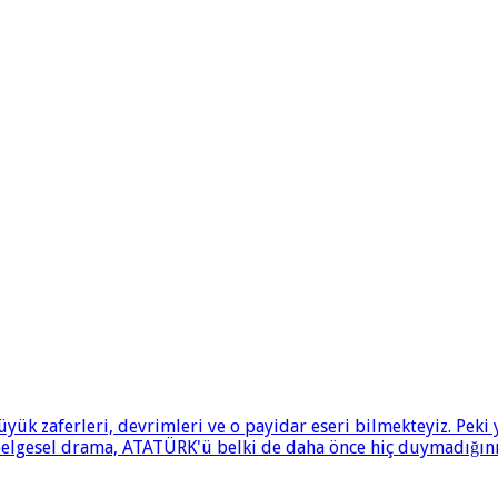
ük zaferleri, devrimleri ve o payidar eseri bilmekteyiz. Pek
 belgesel drama, ATATÜRK'ü belki de daha önce hiç duymadığınız