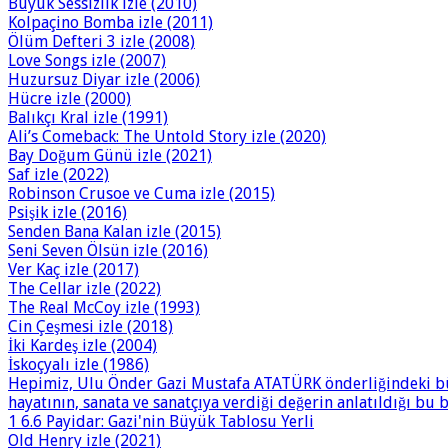
Büyük Sessizlik izle (2010)
Kolpaçino Bomba izle (2011)
Ölüm Defteri 3 izle (2008)
Love Songs izle (2007)
Huzursuz Diyar izle (2006)
Hücre izle (2000)
Balıkçı Kral izle (1991)
Ali’s Comeback: The Untold Story izle (2020)
Bay Doğum Günü izle (2021)
Saf izle (2022)
Robinson Crusoe ve Cuma izle (2015)
Psişik izle (2016)
Senden Bana Kalan izle (2015)
Seni Seven Ölsün izle (2016)
Ver Kaç izle (2017)
The Cellar izle (2022)
The Real McCoy izle (1993)
Cin Çeşmesi izle (2018)
İki Kardeş izle (2004)
İskoçyalı izle (1986)
Hepimiz, Ulu Önder Gazi Mustafa ATATÜRK önderliğindeki büy
hayatının, sanata ve sanatçıya verdiği değerin anlatıldığı bu
1 6.6 Payidar: Gazi'nin Büyük Tablosu Yerli
Old Henry izle (2021)