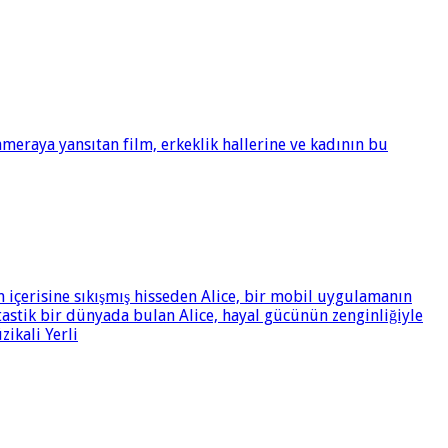
meraya yansıtan film, erkeklik hallerine ve kadının bu
n içerisine sıkışmış hisseden Alice, bir mobil uygulamanın
tastik bir dünyada bulan Alice, hayal gücünün zenginliğiyle
zikali Yerli