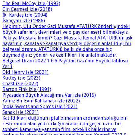
The Real McCoy izle (1993)
Cin Çeşmesi izle (2018)
İki Kardeş izle (2004)
İskoçyalı izle (1986)
Hepimiz, Ulu Önder Gazi Mustafa ATATÜRK önderliğindeki
büyük zaferleri, devrimleri ve o payidar eseri bilmekteyiz.
Peki ya Mustafa kimdi? Gazi Mustafa Kemal ATATÜRK'ün aşk
hayatının, sanata ve sanatçıya verdiği değerin anlatıldığı bu
belgesel drama, ATATÜRK'ü belki de daha önce hiç
duymadığınız yönleri ve özellikleri ile anlatmaktadır.
Belgesel Dram 2022 1 6.6 Payidar: Gazi'nin Büyük Tablosu
Yerli
Old Henry izle (2021)
Kuttey izle (2023)
Coast izle (2022)
Barton Fink izle (1991)
Piyasadan Büyük Alacağımız Var izle (2015)
Yalnız Bir Evin Kahkahası izle (2022)
India Sweets and Spices izle (2021)
Sanak izle (2021)
Katıldıkları düğünün iptal olmasının ardından soluğu bir
restoranda alan yedi erkeğin aralarında geçen uzun bir
sohbeti kameraya yansıtan film, erkeklik hallerine ve