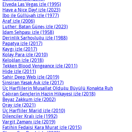
Elveda Las Vegas izle (1995)
Have a Nice Day! izle (2023)
İbo ile Güllüşah izle (1977)
Araf izle (2006)
Luther: Batan Güneş izle (2023)
İdam Sehpası izle (1958)
Derinlik Sarhoşluğu izle (1988)
Papatya izle (2017)
Kaygı izle (2017)
Kolay Para izle (2010)
Keloğlan izle (2018)
Tekken Blood Vengeance izle (2011)
Hide izle (2011)
Sahir Deep Web izle (2019)
Sinsiran Yasak Aşk izle (2017)
Üç Harflilerin Musallat Olduğu Büyülü Konakta Ruh
Çağıran Gençlerin Hazin Hikayesi izle (2018)
Beyaz Zakkum izle (2002)
Oray izle (2021)
Üç Harfliler Marid izle (2010)
Dilenciler Kralı izle (1992)
Vargit Zamanı izle (2019)
Fatihin Fedaisi Kara Murat izle (2015)