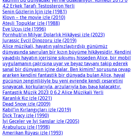
kadının bu dünyadaki yerine odaklanıyor. Komedi 2013 0
4.2 Erkek Tarafı Testosteron Yerli
Senin Gözlerin İçin izle (1981)
Klovn – the movie izle (2010)
Ateşli Topuklar izle (1988)
Eve Uçuş izle (1996)
Pornhub’ın Milyar Dolarlık Hikâyesi izle (2023)
Jurassic Evcil Dinozoru izle (2019)
Alice müzikali, hayatın yalnızlaştırdığı günümüz
dünyasında savrulan bir kızın büyüme hikâyesidir. Kendini
yaşadığı hayatın içerisine sıkışmış hisseden Alice, bir mobil
uygulamanın çağrısına uyar ve beyaz tavşanı takip ederek
sanal bir dünyanın içine dalar. Ben kimim? sorusuna cevap
ararken kendini fantastik bir dünyada bulan Alice, hayal
gücünün zenginliğiyle bu yeni evrende kendi cesaretini
sınayacak, korkularıyla, arzularıyla baş başa kalacaktır.
Fantastik Müzik 2023 0 6.2 Alice Müzikali Yerli
Karanlık Kız izle (2021)
Dead Snow izle (2009)
Kabil’in Kırlangıçları izle (2019)
Dick Tracy izle (1990)
İyi Geceler ve İyi Şanslar izle (2005)
Arabulucu izle (1998)
Amerikan Rüyası izle (1993)