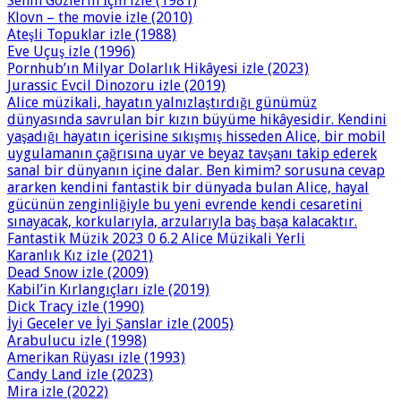
Senin Gözlerin İçin izle (1981)
Klovn – the movie izle (2010)
Ateşli Topuklar izle (1988)
Eve Uçuş izle (1996)
Pornhub’ın Milyar Dolarlık Hikâyesi izle (2023)
Jurassic Evcil Dinozoru izle (2019)
Alice müzikali, hayatın yalnızlaştırdığı günümüz
dünyasında savrulan bir kızın büyüme hikâyesidir. Kendini
yaşadığı hayatın içerisine sıkışmış hisseden Alice, bir mobil
uygulamanın çağrısına uyar ve beyaz tavşanı takip ederek
sanal bir dünyanın içine dalar. Ben kimim? sorusuna cevap
ararken kendini fantastik bir dünyada bulan Alice, hayal
gücünün zenginliğiyle bu yeni evrende kendi cesaretini
sınayacak, korkularıyla, arzularıyla baş başa kalacaktır.
Fantastik Müzik 2023 0 6.2 Alice Müzikali Yerli
Karanlık Kız izle (2021)
Dead Snow izle (2009)
Kabil’in Kırlangıçları izle (2019)
Dick Tracy izle (1990)
İyi Geceler ve İyi Şanslar izle (2005)
Arabulucu izle (1998)
Amerikan Rüyası izle (1993)
Candy Land izle (2023)
Mira izle (2022)