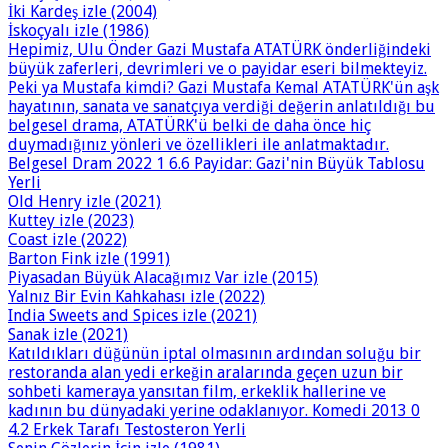
İki Kardeş izle (2004)
İskoçyalı izle (1986)
Hepimiz, Ulu Önder Gazi Mustafa ATATÜRK önderliğindeki
büyük zaferleri, devrimleri ve o payidar eseri bilmekteyiz.
Peki ya Mustafa kimdi? Gazi Mustafa Kemal ATATÜRK'ün aşk
hayatının, sanata ve sanatçıya verdiği değerin anlatıldığı bu
belgesel drama, ATATÜRK'ü belki de daha önce hiç
duymadığınız yönleri ve özellikleri ile anlatmaktadır.
Belgesel Dram 2022 1 6.6 Payidar: Gazi'nin Büyük Tablosu
Yerli
Old Henry izle (2021)
Kuttey izle (2023)
Coast izle (2022)
Barton Fink izle (1991)
Piyasadan Büyük Alacağımız Var izle (2015)
Yalnız Bir Evin Kahkahası izle (2022)
India Sweets and Spices izle (2021)
Sanak izle (2021)
Katıldıkları düğünün iptal olmasının ardından soluğu bir
restoranda alan yedi erkeğin aralarında geçen uzun bir
sohbeti kameraya yansıtan film, erkeklik hallerine ve
kadının bu dünyadaki yerine odaklanıyor. Komedi 2013 0
4.2 Erkek Tarafı Testosteron Yerli