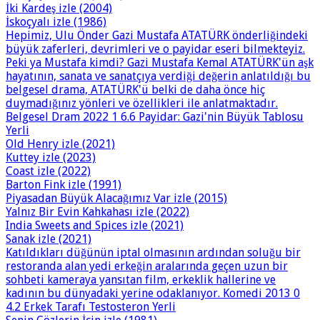
İki Kardeş izle (2004)
İskoçyalı izle (1986)
Hepimiz, Ulu Önder Gazi Mustafa ATATÜRK önderliğindeki
büyük zaferleri, devrimleri ve o payidar eseri bilmekteyiz.
Peki ya Mustafa kimdi? Gazi Mustafa Kemal ATATÜRK'ün aşk
hayatının, sanata ve sanatçıya verdiği değerin anlatıldığı bu
belgesel drama, ATATÜRK'ü belki de daha önce hiç
duymadığınız yönleri ve özellikleri ile anlatmaktadır.
Belgesel Dram 2022 1 6.6 Payidar: Gazi'nin Büyük Tablosu
Yerli
Old Henry izle (2021)
Kuttey izle (2023)
Coast izle (2022)
Barton Fink izle (1991)
Piyasadan Büyük Alacağımız Var izle (2015)
Yalnız Bir Evin Kahkahası izle (2022)
India Sweets and Spices izle (2021)
Sanak izle (2021)
Katıldıkları düğünün iptal olmasının ardından soluğu bir
restoranda alan yedi erkeğin aralarında geçen uzun bir
sohbeti kameraya yansıtan film, erkeklik hallerine ve
kadının bu dünyadaki yerine odaklanıyor. Komedi 2013 0
4.2 Erkek Tarafı Testosteron Yerli