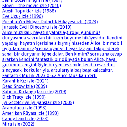
Senin Gözlerin İçin izle (1981)
Klovn – the movie izle (2010)
Ateşli Topuklar izle (1988)
Eve Uçuş izle (1996)
Pornhub’ın Milyar Dolarlık Hikâyesi izle (2023)
Jurassic Evcil Dinozoru izle (2019)
Alice müzikali, hayatın yalnızlaştırdığı günümüz
dünyasında savrulan bir kızın büyüme hikâyesidir. Kendini
yaşadığı hayatın içerisine sıkışmış hisseden Alice, bir mobil
uygulamanın çağrısına uyar ve beyaz tavşanı takip ederek
sanal bir dünyanın içine dalar. Ben kimim? sorusuna cevap
ararken kendini fantastik bir dünyada bulan Alice, hayal
gücünün zenginliğiyle bu yeni evrende kendi cesaretini
sınayacak, korkularıyla, arzularıyla baş başa kalacaktır.
Fantastik Müzik 2023 0 6.2 Alice Müzikali Yerli
Karanlık Kız izle (2021)
Dead Snow izle (2009)
Kabil’in Kırlangıçları izle (2019)
Dick Tracy izle (1990)
İyi Geceler ve İyi Şanslar izle (2005)
Arabulucu izle (1998)
Amerikan Rüyası izle (1993)
Candy Land izle (2023)
Mira izle (2022)