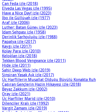
Can Feda izle (2018)
Elveda Las Vegas izle (1995)
Have a Nice Day! izle (2023)
İbo ile Güllüşah izle (1977)
Araf izle (2006)
Luther: Batan Güneş izle (2023)
İdam Sehpası izle (1958)
Derinlik Sarhoşluğu izle (1988)
Papatya izle (2017)
Kaygı izle (2017)
Kolay Para izle (2010)
Keloğlan izle (2018)
Tekken Blood Vengeance izle (2011)
Hide izle (2011)
Sahir Deep Web izle (2019)
Sinsiran Yasak Aşk izle (2017)
Üç Harflilerin Musallat Olduğu Büyülü Konakta Ruh
Çağıran Gençlerin Hazin Hikayesi izle (2018)
Beyaz Zakkum izle (2002)
Oray izle (2021)
Üç Harfliler Marid izle (2010)
Dilenciler Kralı izle (1992)
Vargit Zamanı izle (2019)