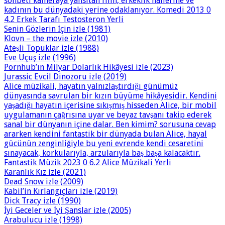
sohbeti kameraya yansıtan film, erkeklik hallerine ve
kadının bu dünyadaki yerine odaklanıyor. Komedi 2013 0
4.2 Erkek Tarafı Testosteron Yerli
Senin Gözlerin İçin izle (1981)
Klovn – the movie izle (2010)
Ateşli Topuklar izle (1988)
Eve Uçuş izle (1996)
Pornhub’ın Milyar Dolarlık Hikâyesi izle (2023)
Jurassic Evcil Dinozoru izle (2019)
Alice müzikali, hayatın yalnızlaştırdığı günümüz
dünyasında savrulan bir kızın büyüme hikâyesidir. Kendini
yaşadığı hayatın içerisine sıkışmış hisseden Alice, bir mobil
uygulamanın çağrısına uyar ve beyaz tavşanı takip ederek
sanal bir dünyanın içine dalar. Ben kimim? sorusuna cevap
ararken kendini fantastik bir dünyada bulan Alice, hayal
gücünün zenginliğiyle bu yeni evrende kendi cesaretini
sınayacak, korkularıyla, arzularıyla baş başa kalacaktır.
Fantastik Müzik 2023 0 6.2 Alice Müzikali Yerli
Karanlık Kız izle (2021)
Dead Snow izle (2009)
Kabil’in Kırlangıçları izle (2019)
Dick Tracy izle (1990)
İyi Geceler ve İyi Şanslar izle (2005)
Arabulucu izle (1998)