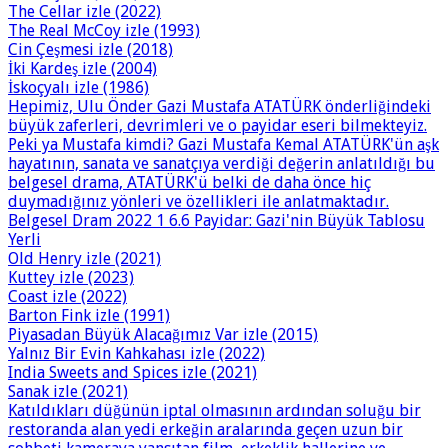
The Cellar izle (2022)
The Real McCoy izle (1993)
Cin Çeşmesi izle (2018)
İki Kardeş izle (2004)
İskoçyalı izle (1986)
Hepimiz, Ulu Önder Gazi Mustafa ATATÜRK önderliğindeki
büyük zaferleri, devrimleri ve o payidar eseri bilmekteyiz.
Peki ya Mustafa kimdi? Gazi Mustafa Kemal ATATÜRK'ün aşk
hayatının, sanata ve sanatçıya verdiği değerin anlatıldığı bu
belgesel drama, ATATÜRK'ü belki de daha önce hiç
duymadığınız yönleri ve özellikleri ile anlatmaktadır.
Belgesel Dram 2022 1 6.6 Payidar: Gazi'nin Büyük Tablosu
Yerli
Old Henry izle (2021)
Kuttey izle (2023)
Coast izle (2022)
Barton Fink izle (1991)
Piyasadan Büyük Alacağımız Var izle (2015)
Yalnız Bir Evin Kahkahası izle (2022)
India Sweets and Spices izle (2021)
Sanak izle (2021)
Katıldıkları düğünün iptal olmasının ardından soluğu bir
restoranda alan yedi erkeğin aralarında geçen uzun bir