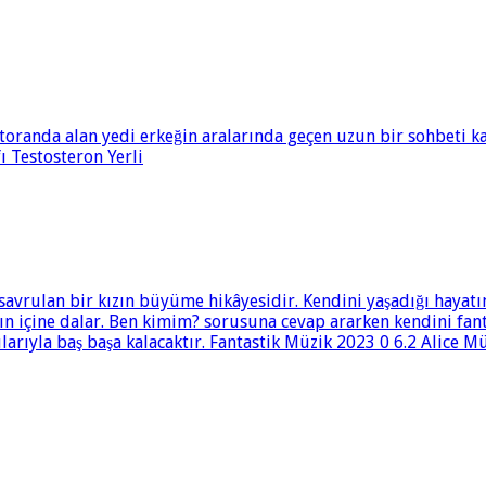
toranda alan yedi erkeğin aralarında geçen uzun bir sohbeti ka
 Testosteron Yerli
savrulan bir kızın büyüme hikâyesidir. Kendini yaşadığı hayatı
nın içine dalar. Ben kimim? sorusuna cevap ararken kendini fan
larıyla baş başa kalacaktır. Fantastik Müzik 2023 0 6.2 Alice Mü