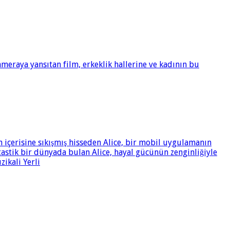
meraya yansıtan film, erkeklik hallerine ve kadının bu
n içerisine sıkışmış hisseden Alice, bir mobil uygulamanın
tastik bir dünyada bulan Alice, hayal gücünün zenginliğiyle
zikali Yerli