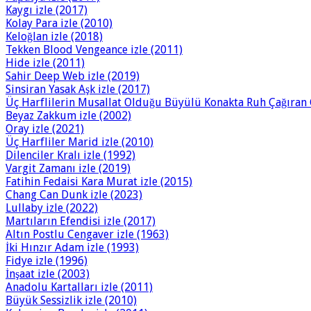
Kaygı izle (2017)
Kolay Para izle (2010)
Keloğlan izle (2018)
Tekken Blood Vengeance izle (2011)
Hide izle (2011)
Sahir Deep Web izle (2019)
Sinsiran Yasak Aşk izle (2017)
Üç Harflilerin Musallat Olduğu Büyülü Konakta Ruh Çağıran G
Beyaz Zakkum izle (2002)
Oray izle (2021)
Üç Harfliler Marid izle (2010)
Dilenciler Kralı izle (1992)
Vargit Zamanı izle (2019)
Fatihin Fedaisi Kara Murat izle (2015)
Chang Can Dunk izle (2023)
Lullaby izle (2022)
Martıların Efendisi izle (2017)
Altın Postlu Cengaver izle (1963)
İki Hınzır Adam izle (1993)
Fidye izle (1996)
İnşaat izle (2003)
Anadolu Kartalları izle (2011)
Büyük Sessizlik izle (2010)