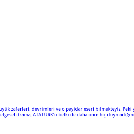
ük zaferleri, devrimleri ve o payidar eseri bilmekteyiz. Pek
 belgesel drama, ATATÜRK'ü belki de daha önce hiç duymadığınız