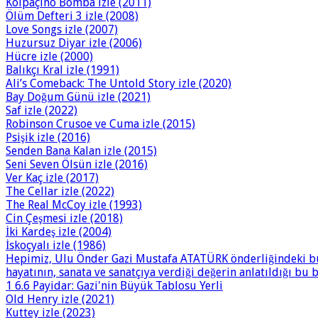
Kolpaçino Bomba izle (2011)
Ölüm Defteri 3 izle (2008)
Love Songs izle (2007)
Huzursuz Diyar izle (2006)
Hücre izle (2000)
Balıkçı Kral izle (1991)
Ali’s Comeback: The Untold Story izle (2020)
Bay Doğum Günü izle (2021)
Saf izle (2022)
Robinson Crusoe ve Cuma izle (2015)
Psişik izle (2016)
Senden Bana Kalan izle (2015)
Seni Seven Ölsün izle (2016)
Ver Kaç izle (2017)
The Cellar izle (2022)
The Real McCoy izle (1993)
Cin Çeşmesi izle (2018)
İki Kardeş izle (2004)
İskoçyalı izle (1986)
Hepimiz, Ulu Önder Gazi Mustafa ATATÜRK önderliğindeki büy
hayatının, sanata ve sanatçıya verdiği değerin anlatıldığı bu
1 6.6 Payidar: Gazi'nin Büyük Tablosu Yerli
Old Henry izle (2021)
Kuttey izle (2023)