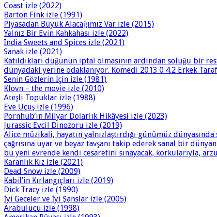
Coast izle (2022)
Barton Fink izle (1991)
Piyasadan Büyük Alacağımız Var izle (2015)
Yalnız Bir Evin Kahkahası izle (2022)
India Sweets and Spices izle (2021)
Sanak izle (2021)
Katıldıkları düğünün iptal olmasının ardından soluğu bir res
dünyadaki yerine odaklanıyor. Komedi 2013 0 4.2 Erkek Tarafı
Senin Gözlerin İçin izle (1981)
Klovn – the movie izle (2010)
Ateşli Topuklar izle (1988)
Eve Uçuş izle (1996)
Pornhub’ın Milyar Dolarlık Hikâyesi izle (2023)
Jurassic Evcil Dinozoru izle (2019)
Alice müzikali, hayatın yalnızlaştırdığı günümüz dünyasında 
çağrısına uyar ve beyaz tavşanı takip ederek sanal bir dünya
bu yeni evrende kendi cesaretini sınayacak, korkularıyla, arzu
Karanlık Kız izle (2021)
Dead Snow izle (2009)
Kabil’in Kırlangıçları izle (2019)
Dick Tracy izle (1990)
İyi Geceler ve İyi Şanslar izle (2005)
Arabulucu izle (1998)