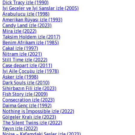
Dick Tracy izle (1990)
İyi Geceler ve İyi Şanslar izle (2005)
Arabulucu izle (1998)
Amerikan Rüyası izle (1993)
Candy Land izle (2023)
Mira izle (2022)
Taksim Holdem izle (2017)
Benim Afrikam izle (1985)
Çakal izle (1997)
Nitram izle (2021)
Still Time izle (2022)
Case depart izle (2011)
İyi Aile Çocuğu izle (1978)
Asker izle (1998)
Dark Souls izle (2010)
Sihirbazın Fili izle (2023)
Fish Story izle (2009)
Consecration izle (2023)
Daima Genç izle (1992)
Nothing is Impossible izle (2022)
Gölgeler Kralı izle (2023)
The Silent Twins izle (2022)
Yayın izle (2022)
Noise – Kafamdaki Sesler izle (2023)