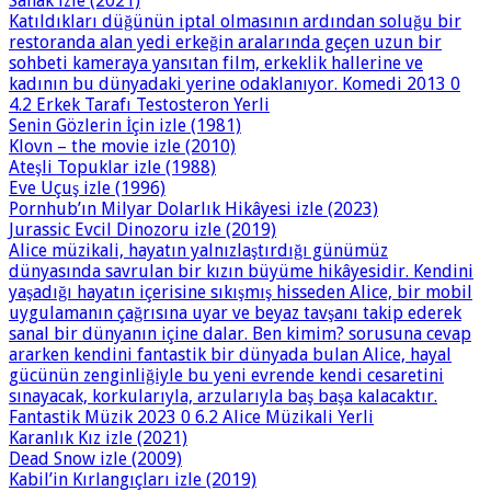
Sanak izle (2021)
Katıldıkları düğünün iptal olmasının ardından soluğu bir
restoranda alan yedi erkeğin aralarında geçen uzun bir
sohbeti kameraya yansıtan film, erkeklik hallerine ve
kadının bu dünyadaki yerine odaklanıyor. Komedi 2013 0
4.2 Erkek Tarafı Testosteron Yerli
Senin Gözlerin İçin izle (1981)
Klovn – the movie izle (2010)
Ateşli Topuklar izle (1988)
Eve Uçuş izle (1996)
Pornhub’ın Milyar Dolarlık Hikâyesi izle (2023)
Jurassic Evcil Dinozoru izle (2019)
Alice müzikali, hayatın yalnızlaştırdığı günümüz
dünyasında savrulan bir kızın büyüme hikâyesidir. Kendini
yaşadığı hayatın içerisine sıkışmış hisseden Alice, bir mobil
uygulamanın çağrısına uyar ve beyaz tavşanı takip ederek
sanal bir dünyanın içine dalar. Ben kimim? sorusuna cevap
ararken kendini fantastik bir dünyada bulan Alice, hayal
gücünün zenginliğiyle bu yeni evrende kendi cesaretini
sınayacak, korkularıyla, arzularıyla baş başa kalacaktır.
Fantastik Müzik 2023 0 6.2 Alice Müzikali Yerli
Karanlık Kız izle (2021)
Dead Snow izle (2009)
Kabil’in Kırlangıçları izle (2019)