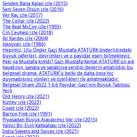
Senden Bana Kalan izle (2015)
Seni Seven Ölsün izle (2016)
Ver Kaç izle (2017)
The Cellar izle (2022)
The Real McCoy izle (1993)
Cin Çeşmesi izle (2018)
İki Kardeş izle (2004)
İskoçyalı izle (1986)
Hepimiz, Ulu Önder Gazi Mustafa ATATÜRK önderliğindeki
büyük zaferleri, devrimleri ve o payidar eseri bilmekteyiz.
Peki ya Mustafa kimdi? Gazi Mustafa Kemal ATATÜRK'ün aşk
hayatının, sanata ve sanatçıya verdiği değerin anlatıldığı bu
belgesel drama, ATATÜRK'ü belki de daha önce hiç
duymadığınız yönleri ve özellikleri ile anlatmaktadır.
Belgesel Dram 2022 1 6.6 Payidar: Gazi'nin Büyük Tablosu
Yerli
Old Henry izle (2021)
Kuttey izle (2023)
Coast izle (2022)
Barton Fink izle (1991)
Piyasadan Büyük Alacağımız Var izle (2015)
Yalnız Bir Evin Kahkahası izle (2022)
India Sweets and Spices izle (2021)