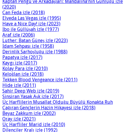
Kaptan Pengu ve Arkadaşları: Mandalina’nın Günlüğü izle
(2020)
Can Feda izle (2018)
Elveda Las Vegas izle (1995)
Have a Nice Day! izle (2023)
İbo ile Güllüşah izle (1977)
Araf izle (2006)
Luther: Batan Güneş izle (2023)
İdam Sehpası izle (1958)
Derinlik Sarhoşluğu izle (1988)
Papatya izle (2017)
Kaygı izle (2017)
Kolay Para izle (2010)
Keloğlan izle (2018)
Tekken Blood Vengeance izle (2011)
Hide izle (2011)
Sahir Deep Web izle (2019)
Sinsiran Yasak Aşk izle (2017)
Üç Harflilerin Musallat Olduğu Büyülü Konakta Ruh
Çağıran Gençlerin Hazin Hikayesi izle (2018)
Beyaz Zakkum izle (2002)
Oray izle (2021)
Üç Harfliler Marid izle (2010)
Dilenciler Kralı izle (1992)