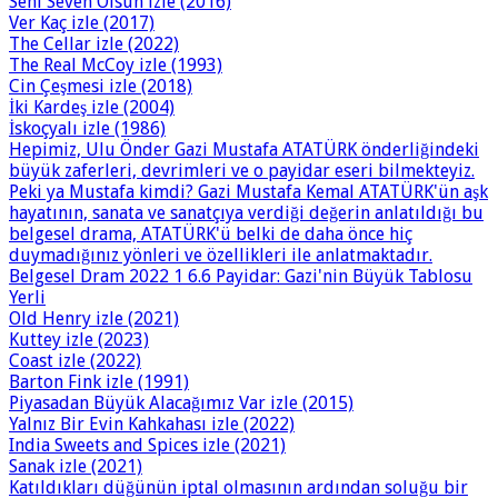
Seni Seven Ölsün izle (2016)
Ver Kaç izle (2017)
The Cellar izle (2022)
The Real McCoy izle (1993)
Cin Çeşmesi izle (2018)
İki Kardeş izle (2004)
İskoçyalı izle (1986)
Hepimiz, Ulu Önder Gazi Mustafa ATATÜRK önderliğindeki
büyük zaferleri, devrimleri ve o payidar eseri bilmekteyiz.
Peki ya Mustafa kimdi? Gazi Mustafa Kemal ATATÜRK'ün aşk
hayatının, sanata ve sanatçıya verdiği değerin anlatıldığı bu
belgesel drama, ATATÜRK'ü belki de daha önce hiç
duymadığınız yönleri ve özellikleri ile anlatmaktadır.
Belgesel Dram 2022 1 6.6 Payidar: Gazi'nin Büyük Tablosu
Yerli
Old Henry izle (2021)
Kuttey izle (2023)
Coast izle (2022)
Barton Fink izle (1991)
Piyasadan Büyük Alacağımız Var izle (2015)
Yalnız Bir Evin Kahkahası izle (2022)
India Sweets and Spices izle (2021)
Sanak izle (2021)
Katıldıkları düğünün iptal olmasının ardından soluğu bir