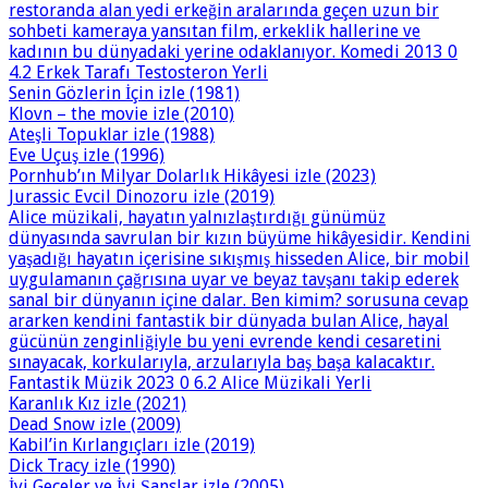
restoranda alan yedi erkeğin aralarında geçen uzun bir
sohbeti kameraya yansıtan film, erkeklik hallerine ve
kadının bu dünyadaki yerine odaklanıyor. Komedi 2013 0
4.2 Erkek Tarafı Testosteron Yerli
Senin Gözlerin İçin izle (1981)
Klovn – the movie izle (2010)
Ateşli Topuklar izle (1988)
Eve Uçuş izle (1996)
Pornhub’ın Milyar Dolarlık Hikâyesi izle (2023)
Jurassic Evcil Dinozoru izle (2019)
Alice müzikali, hayatın yalnızlaştırdığı günümüz
dünyasında savrulan bir kızın büyüme hikâyesidir. Kendini
yaşadığı hayatın içerisine sıkışmış hisseden Alice, bir mobil
uygulamanın çağrısına uyar ve beyaz tavşanı takip ederek
sanal bir dünyanın içine dalar. Ben kimim? sorusuna cevap
ararken kendini fantastik bir dünyada bulan Alice, hayal
gücünün zenginliğiyle bu yeni evrende kendi cesaretini
sınayacak, korkularıyla, arzularıyla baş başa kalacaktır.
Fantastik Müzik 2023 0 6.2 Alice Müzikali Yerli
Karanlık Kız izle (2021)
Dead Snow izle (2009)
Kabil’in Kırlangıçları izle (2019)
Dick Tracy izle (1990)
İyi Geceler ve İyi Şanslar izle (2005)