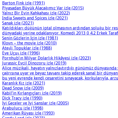
Barton Fink izle (1991)
Piyasadan Büyük Alacağımız Var izle (2015)
Yalnız Bir Evin Kahkahası izle (2022)
India Sweets and Spices izle (2021)
Sanak izle (2021)
Katıldıkları düğünün iptal olmasının ardından soluğu bir res
dünyadaki yerine odaklanıyor. Komedi 2013 0 4.2 Erkek Tarafı
Senin Gözlerin İçin izle (1981)
Klovn – the movie izle (2010)
Ateşli Topuklar izle (1988)
Eve Uçuş izle (1996)
Pornhub’ın Milyar Dolarlık Hikâyesi izle (2023)
Jurassic Evcil Dinozoru izle (2019)
Alice müzikali, hayatın yalnızlaştırdığı günümüz dünyasında 
çağrısına uyar ve beyaz tavşanı takip ederek sanal bir dünya
bu yeni evrende kendi cesaretini sınayacak, korkularıyla, arzu
Karanlık Kız izle (2021)
Dead Snow izle (2009)
Kabil’in Kırlangıçları izle (2019)
Dick Tracy izle (1990)
İyi Geceler ve İyi Şanslar izle (2005)
Arabulucu izle (1998)
Amerikan Rüyası izle (1993)