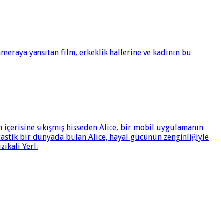
meraya yansıtan film, erkeklik hallerine ve kadının bu
n içerisine sıkışmış hisseden Alice, bir mobil uygulamanın
tastik bir dünyada bulan Alice, hayal gücünün zenginliğiyle
zikali Yerli