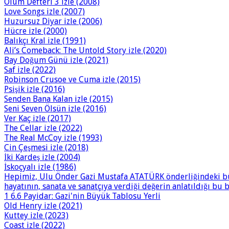
Ölüm Defteri 3 izle (2008)
Love Songs izle (2007)
Huzursuz Diyar izle (2006)
Hücre izle (2000)
Balıkçı Kral izle (1991)
Ali’s Comeback: The Untold Story izle (2020)
Bay Doğum Günü izle (2021)
Saf izle (2022)
Robinson Crusoe ve Cuma izle (2015)
Psişik izle (2016)
Senden Bana Kalan izle (2015)
Seni Seven Ölsün izle (2016)
Ver Kaç izle (2017)
The Cellar izle (2022)
The Real McCoy izle (1993)
Cin Çeşmesi izle (2018)
İki Kardeş izle (2004)
İskoçyalı izle (1986)
Hepimiz, Ulu Önder Gazi Mustafa ATATÜRK önderliğindeki büy
hayatının, sanata ve sanatçıya verdiği değerin anlatıldığı bu
1 6.6 Payidar: Gazi'nin Büyük Tablosu Yerli
Old Henry izle (2021)
Kuttey izle (2023)
Coast izle (2022)