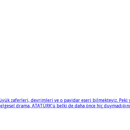
ük zaferleri, devrimleri ve o payidar eseri bilmekteyiz. Pek
 belgesel drama, ATATÜRK'ü belki de daha önce hiç duymadığınız