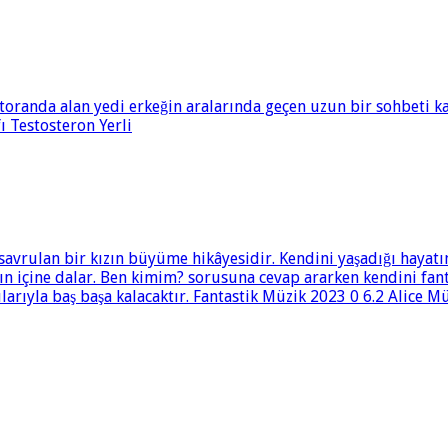
toranda alan yedi erkeğin aralarında geçen uzun bir sohbeti ka
 Testosteron Yerli
savrulan bir kızın büyüme hikâyesidir. Kendini yaşadığı hayatı
nın içine dalar. Ben kimim? sorusuna cevap ararken kendini fan
larıyla baş başa kalacaktır. Fantastik Müzik 2023 0 6.2 Alice Mü