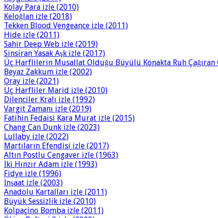
Kolay Para izle (2010)
Keloğlan izle (2018)
Tekken Blood Vengeance izle (2011)
Hide izle (2011)
Sahir Deep Web izle (2019)
Sinsiran Yasak Aşk izle (2017)
Üç Harflilerin Musallat Olduğu Büyülü Konakta Ruh Çağıran G
Beyaz Zakkum izle (2002)
Oray izle (2021)
Üç Harfliler Marid izle (2010)
Dilenciler Kralı izle (1992)
Vargit Zamanı izle (2019)
Fatihin Fedaisi Kara Murat izle (2015)
Chang Can Dunk izle (2023)
Lullaby izle (2022)
Martıların Efendisi izle (2017)
Altın Postlu Cengaver izle (1963)
İki Hınzır Adam izle (1993)
Fidye izle (1996)
İnşaat izle (2003)
Anadolu Kartalları izle (2011)
Büyük Sessizlik izle (2010)
Kolpaçino Bomba izle (2011)